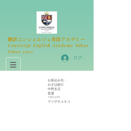
​翻訳コンシェルジュ英語アカデミー
​Concierge English Academy Tokyo
​Since 2015
ログイン
お振込み先：
みずほ銀行
中野支店
普通
1901499
​マツザキユキコ
申し訳御座いませんが、リクエストされた商品は利用でき
ません
マイアカウント