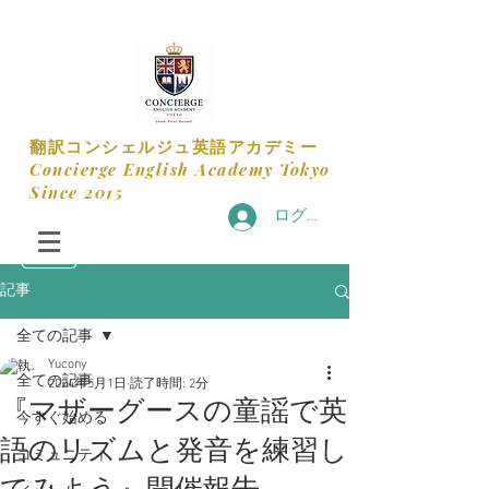
​翻訳コンシェルジュ英語アカデミー
​Concierge English Academy Tokyo
​Since 2015
ログイン
記事
全ての記事
Yucony
全ての記事
2024年5月1日
読了時間: 2分
『マザーグースの童謡で英
今すぐ始める
語のリズムと発音を練習し
コミュニティ