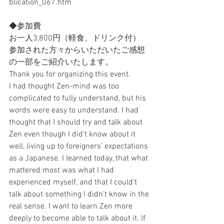
blication_067.htm
◆参加費
お一人3,800円（軽食、ドリンク付）
参加された方々からいただいたご感想
の一部をご紹介いたします。
Thank you for organizing this event.
I had thought Zen-mind was too 
complicated to fully understand, but his 
words were easy to understand. I had 
thought that I should try and talk about 
Zen even though I did't know about it 
well, living up to foreigners' expectations 
as a Japanese. I learned today, that what 
mattered most was what I had 
experienced myself, and that I could't 
talk about something I didn't know in the 
real sense. I want to learn Zen more 
deeply to become able to talk about it. If 