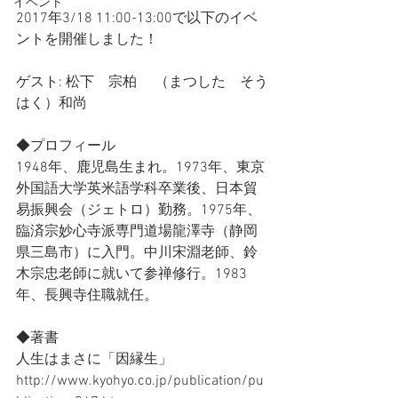
イベント
2017年3/18 11:00-13:00で以下のイベ
ントを開催しました！
ゲスト: 松下　宗柏 　（まつした　そう
はく）和尚
◆プロフィール
1948年、鹿児島生まれ。1973年、東京
外国語大学英米語学科卒業後、日本貿
易振興会（ジェトロ）勤務。1975年、
臨済宗妙心寺派専門道場龍澤寺（静岡
県三島市）に入門。中川宋淵老師、鈴
木宗忠老師に就いて参禅修行。1983
年、長興寺住職就任。
◆著書
人生はまさに「因縁生」
http://www.kyohyo.co.jp/publication/pu