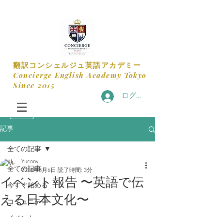
​翻訳コンシェルジュ英語アカデミー
​Concierge English Academy Tokyo
​Since 2015
ログイン
記事
全ての記事
Yucony
全ての記事
2018年8月6日
読了時間: 3分
イベント報告 〜英語で伝
今すぐ始める
える日本文化〜
コミュニティ