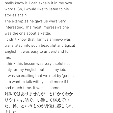
really know it, I can expain it in my own 
words. So, I would like to listen to his 
stories again.
The examples he gave us were very 
interesting. The most impressive one 
was the one about a kettle.
I didn't know that Hannya shingyo was 
transrated into such beautiful and ligical 
English. It was easy to understand for 
me.
I think this lesson was very useful not 
only for my English but also my job.
It was so exciting that we met by 'go-en'. 
I do want to talk with you all more if I 
had much time. It was a shame.
対訳ではありませんが、とにかくわか
りやすいお話で、小難しく構えてい
た、禅、というものが身近に感じられ
ました。