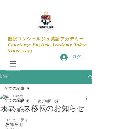
​翻訳コンシェルジュ英語アカデミー
​Concierge English Academy Tokyo
​Since 2015
ログイン
記事
全ての記事
Yucony
全ての記事
2018年10月15日
読了時間: 1分
オフィス移転のお知らせ
今すぐ始める
コミュニティ
お知らせ