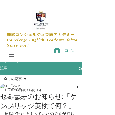
​翻訳コンシェルジュ英語アカデミー
​Concierge English Academy Tokyo
​Since 2015
ログイン
記事
全ての記事
Yucony
全ての記事
3月24日
読了時間: 1分
セミナーのお知らせ:「ケ
今すぐ始める
ンブリッジ英検て何？」
コミュニティ
日程だけは決まっていたのですが打ち