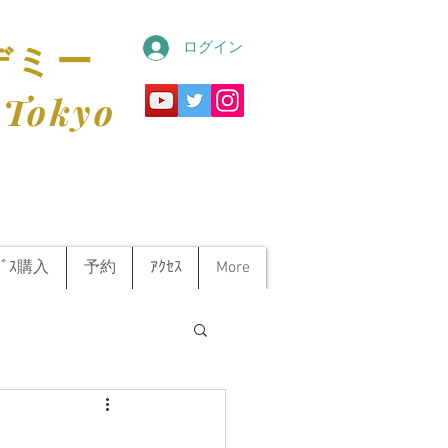
ログイン
デミー
 Tokyo
ﾋﾞｽ購入
予約
ｱｸｾｽ
More