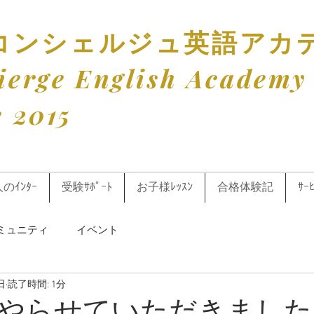
訳コンシェルジュ英語アカ
cierge English Academy
e 2015
人のｲﾝﾀｰ
受験ｻﾎﾟｰﾄ
お子様ﾚｯｽﾝ
合格体験記
ｻｰ
ミュニティ
イベント
日
読了時間: 1分
やらせていただきました