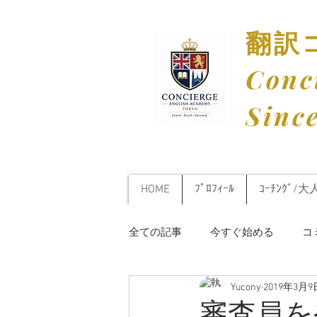
​翻
​Con
​Sinc
HOME
ﾌﾟﾛﾌｨｰﾙ
ｺｰﾁﾝｸﾞ/大
全ての記事
今すぐ始める
コ
Yucony
2019年3月9
審査員を