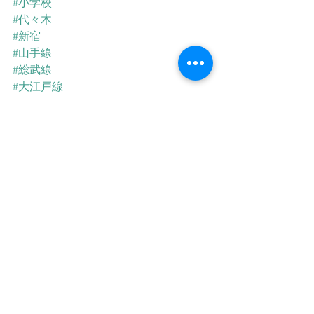
#小学校
#代々木
#新宿
#山手線
#総武線
#大江戸線
#小田急線
すべて表示
最新記事