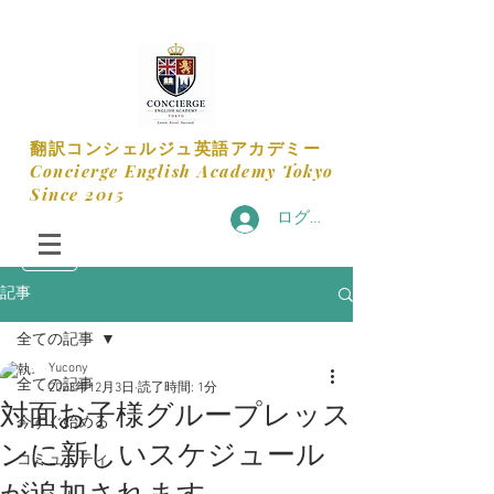
​翻訳コンシェルジュ英語アカデミー
​Concierge English Academy Tokyo
​Since 2015
ログイン
記事
全ての記事
Yucony
全ての記事
2023年12月3日
読了時間: 1分
対面お子様グループレッス
今すぐ始める
ンに新しいスケジュール
コミュニティ