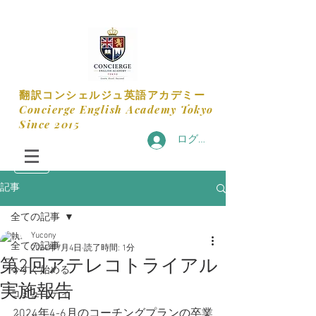
​翻訳コンシェルジュ英語アカデミー
​Concierge English Academy Tokyo
​Since 2015
ログイン
記事
全ての記事
Yucony
全ての記事
2024年7月4日
読了時間: 1分
第2回アテレコトライアル
今すぐ始める
実施報告
コミュニティ
2024年4-6月のコーチングプランの卒業