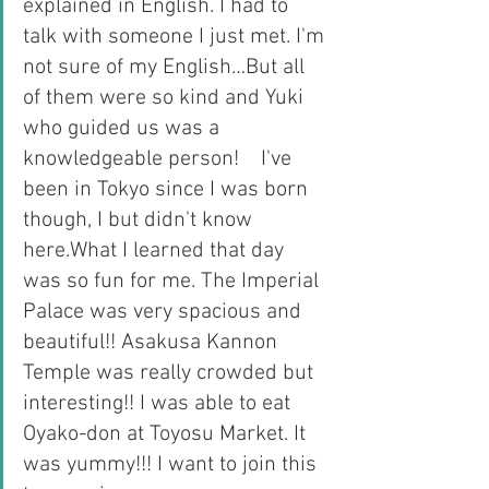
explained in English. I had to 
talk with someone I just met. I'm 
not sure of my English…But all 
of them were so kind and Yuki 
who guided us was a 
knowledgeable person!　I've 
been in Tokyo since I was born 
though, I but didn't know 
here.What I learned that day 
was so fun for me. The Imperial 
Palace was very spacious and 
beautiful!! Asakusa Kannon 
Temple was really crowded but 
interesting!! I was able to eat 
Oyako-don at Toyosu Market. It 
was yummy!!! I want to join this 