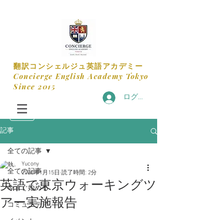
​翻訳コンシェルジュ英語アカデミー
​Concierge English Academy Tokyo
​Since 2015
ログイン
記事
全ての記事
Yucony
全ての記事
2020年1月15日
読了時間: 2分
英語で東京ウォーキングツ
今すぐ始める
アー実施報告
コミュニティ