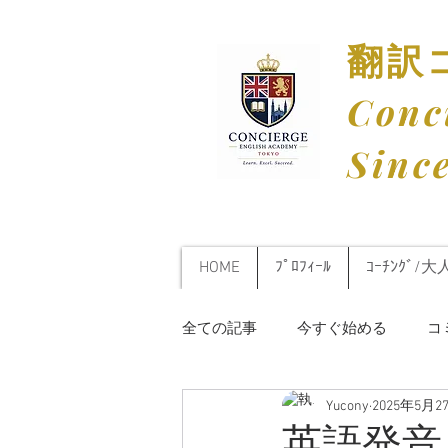
​翻
​Con
​Sinc
HOME
ﾌﾟﾛﾌｨｰﾙ
ｺｰﾁﾝｸﾞ/大
全ての記事
今すぐ始める
コ
Yucony
2025年5月2
英語発音