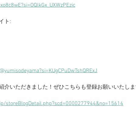
Foxo8c8wE?si=OQlkGx_UXWzPEzic
イト:
m/@yumisodeyama?si=KUgCPuDwTshQRExJ
紹介いただきました！ぜひこちらも登録お願いいたしま
.jp/storeBlogDetail.php?scd=0000277944&no=15614