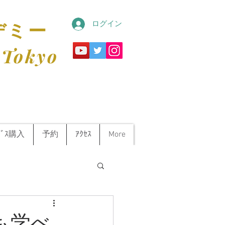
ログイン
デミー
 Tokyo
ﾋﾞｽ購入
予約
ｱｸｾｽ
More
も学べ