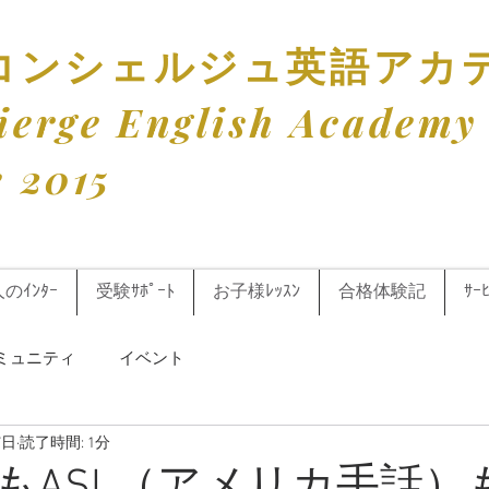
訳コンシェルジュ英語アカ
cierge English Academy
e 2015
人のｲﾝﾀｰ
受験ｻﾎﾟｰﾄ
お子様ﾚｯｽﾝ
合格体験記
ｻｰ
ミュニティ
イベント
7日
読了時間: 1分
もASL（アメリカ手話）