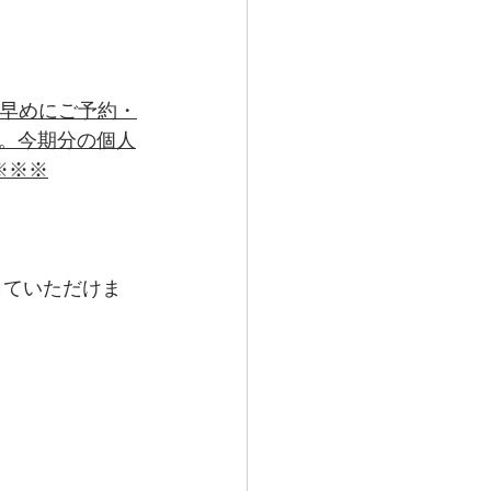
早めにご予約・
。今期分の個人
※※※
していただけま