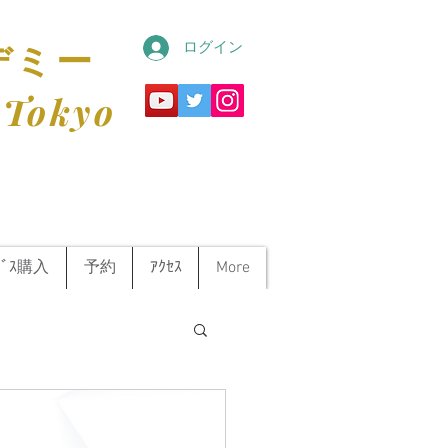
ログイン
デミー
 Tokyo
ﾋﾞｽ購入
予約
ｱｸｾｽ
More