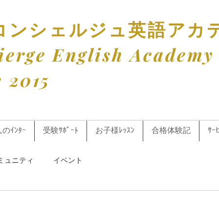
訳コンシェルジュ英語アカ
cierge English Academy
e 2015
人のｲﾝﾀｰ
受験ｻﾎﾟｰﾄ
お子様ﾚｯｽﾝ
合格体験記
ｻｰ
ミュニティ
イベント