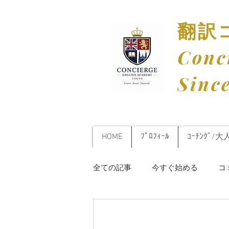
​翻
​Con
​Sinc
HOME
ﾌﾟﾛﾌｨｰﾙ
ｺｰﾁﾝｸﾞ/大
全ての記事
今すぐ始める
コ