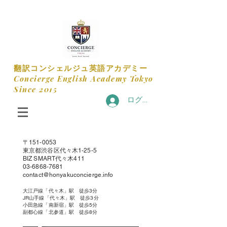
​翻訳コンシェルジュ英語アカデミー
​Concierge English Academy Tokyo
​Since 2015
ログイン
〒151-0053
​東京都渋谷区代々木1-25-5
BIZ SMART代々木411
​03-6868-7681
contact@honyakuconcierge.info
​大江戸線「代々木」駅 徒歩3分
JR山手線「代々木」駅 徒歩3分
小田急線「南新宿」駅 徒歩5分
​副都心線「北参道」駅 徒歩8分