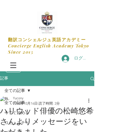
​翻訳コンシェルジュ英語アカデミー
​Concierge English Academy Tokyo
​Since 2015
ログイン
記事
全ての記事
Yucony
全ての記事
2018年10月16日
読了時間: 2分
ハリウッド俳優の松崎悠希
今すぐ始める
さんよりメッセージをい
コミュニティ