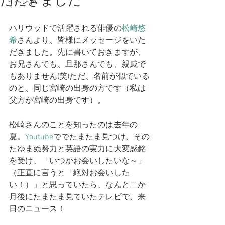
ただきました
イベント
ハリウッドで活躍される俳優の
松崎悠
希
さんより、皆様にメッセージをいた
だきました。先に書いておきますが、
お兄さんでも、旦那さんでも、親戚で
もありません(笑)ただ、名前が似ている
のと、同じ宮崎の出身の方です（私は
父方が宮崎の出身です）。 
松崎さんのことを知ったのは去年の
夏。
Youtube
ででたまたま見つけ、その
たゆまぬ努力と英語の実力に大変感銘
を受け、「いつかお会いしたいな～」
（正直に言うと「絶対お会いした
い！）」と思っていたら、なんと二か
月後にたまたま見ていたテレビで、来
日のニュース！